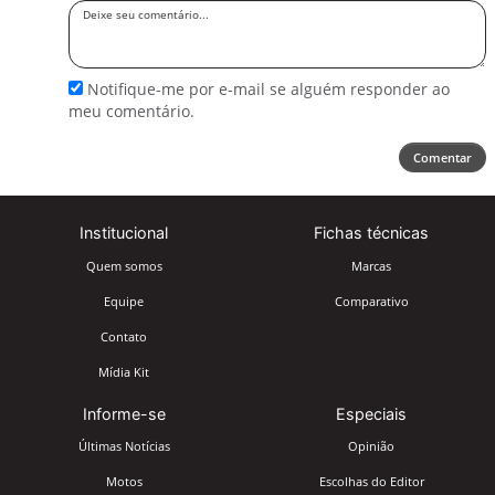
Deixe
seu
comentário
Notifique-me por e-mail se alguém responder ao
meu comentário.
Comentar
Institucional
Fichas técnicas
Quem somos
Marcas
Equipe
Comparativo
Contato
Mídia Kit
Informe-se
Especiais
Últimas Notícias
Opinião
Motos
Escolhas do Editor