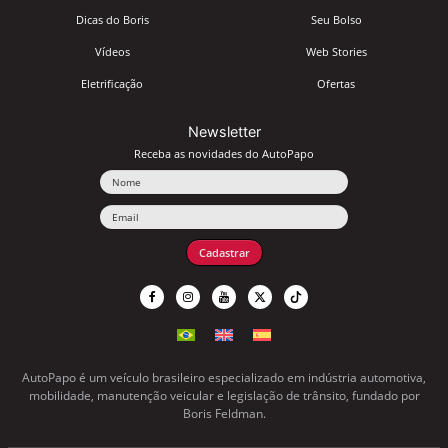
Dicas do Boris
Seu Bolso
Vídeos
Web Stories
Eletrificação
Ofertas
Newsletter
Receba as novidades do AutoPapo
Nome
Email
Cadastrar
AutoPapo é um veículo brasileiro especializado em indústria automotiva,
mobilidade, manutenção veicular e legislação de trânsito, fundado por
Boris Feldman.