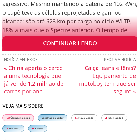
agressivo. Mesmo mantendo a bateria de 102 kWh,
o cupê teve as células reprojetadas e ganhou
alcance: são até 628 km por carga no ciclo WLTP,
18% a mais que o Spectre anterior. O tempo de
recarga caiu até 14%.
CONTINUAR LENDO
NOTÍCIA ANTERIOR
PRÓXIMA NOTÍCIA
« China aperta o cerco
Calça jeans e tênis?
a uma tecnologia que
Equipamento de
já vende 1,2 milhão de
motoboy tem que ser
carros por ano
seguro »
VEJA MAIS SOBRE
Últimas Notícias
Escolhas do Editor
Fique Ligado
Júlia Haddad
Seu Bolso
Vídeos