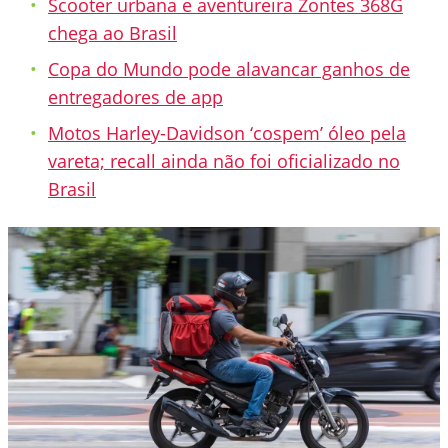
Scooter urbana e aventureira Zontes 368G
chega ao Brasil
Copa do Mundo pode alavancar ganhos de
entregadores de app
Motos Harley-Davidson ‘cospem’ óleo pela
vareta; recall ainda não foi oficializado no
Brasil