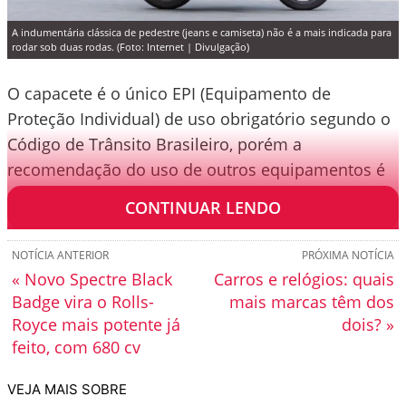
A indumentária clássica de pedestre (jeans e camiseta) não é a mais indicada para
rodar sob duas rodas. (Foto: Internet | Divulgação)
O capacete é o único EPI (Equipamento de
Proteção Individual) de uso obrigatório segundo o
Código de Trânsito Brasileiro, porém a
recomendação do uso de outros equipamentos é
sempre abordada por especialistas.
CONTINUAR LENDO
NOTÍCIA ANTERIOR
PRÓXIMA NOTÍCIA
« Novo Spectre Black
Carros e relógios: quais
Badge vira o Rolls-
mais marcas têm dos
Royce mais potente já
dois? »
feito, com 680 cv
VEJA MAIS SOBRE