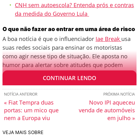
CNH sem autoescola? Entenda prós e contras
da medida do Governo Lula
O que não fazer ao entrar em uma área de risco
A boa notícia é que o influenciador
Iae Break
usa
suas redes sociais para ensinar os motoristas
como agir nesse tipo de situação. Ele aposta no
humor para alertar sobre atitudes que podem
colocar a vida do condutor em risco.
CONTINUAR LENDO
NOTÍCIA ANTERIOR
PRÓXIMA NOTÍCIA
« Fiat Tempra duas
Novo IPI aqueceu
portas: um mico que
venda de automóveis
nem a Europa viu
em julho »
VEJA MAIS SOBRE