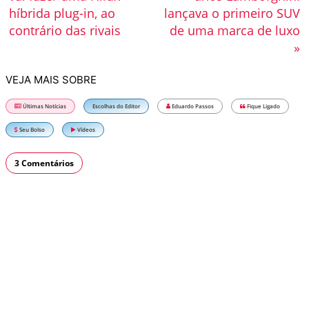
híbrida plug-in, ao
lançava o primeiro SUV
contrário das rivais
de uma marca de luxo
»
VEJA MAIS SOBRE
Últimas Notícias
Escolhas do Editor
Eduardo Passos
Fique Ligado
Seu Bolso
Vídeos
3 Comentários