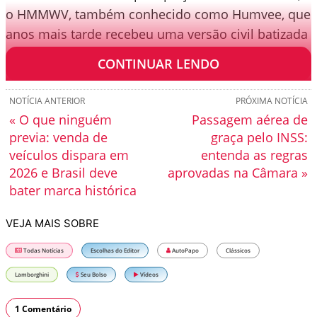
o HMMWV, também conhecido como Humvee, que
anos mais tarde recebeu uma versão civil batizada
de Hummer H1.
CONTINUAR LENDO
NOTÍCIA ANTERIOR
PRÓXIMA NOTÍCIA
« O que ninguém
Passagem aérea de
previa: venda de
graça pelo INSS:
veículos dispara em
entenda as regras
2026 e Brasil deve
aprovadas na Câmara »
bater marca histórica
VEJA MAIS SOBRE
Todas Notícias
Escolhas do Editor
AutoPapo
Clássicos
Lamborghini
Seu Bolso
Vídeos
1 Comentário