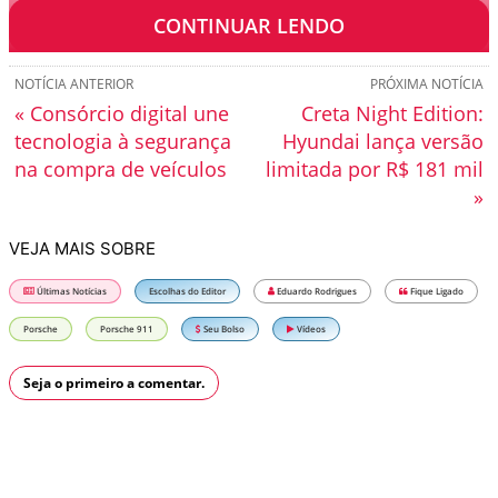
esportivo.
CONTINUAR LENDO
NOTÍCIA ANTERIOR
PRÓXIMA NOTÍCIA
« Consórcio digital une
Creta Night Edition:
tecnologia à segurança
Hyundai lança versão
na compra de veículos
limitada por R$ 181 mil
»
VEJA MAIS SOBRE
Últimas Notícias
Escolhas do Editor
Eduardo Rodrigues
Fique Ligado
Porsche
Porsche 911
Seu Bolso
Vídeos
Seja o primeiro a comentar.