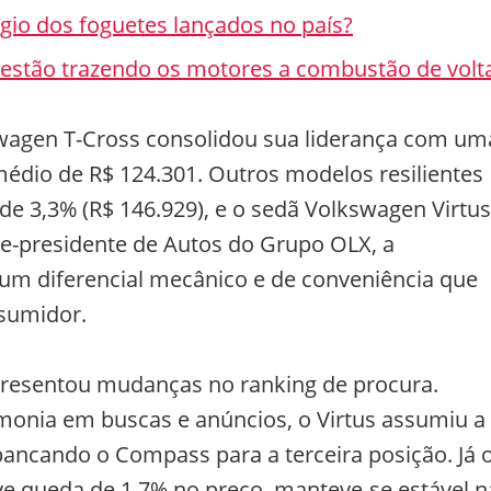
gio dos foguetes lançados no país?
s estão trazendo os motores a combustão de volt
wagen T-Cross consolidou sua liderança com um
médio de R$ 124.301. Outros modelos resilientes
 3,3% (R$ 146.929), e o sedã Volkswagen Virtus
ice-presidente de Autos do Grupo OLX, a
do um diferencial mecânico e de conveniência que
nsumidor.
presentou mudanças no ranking de procura.
onia em buscas e anúncios, o Virtus assumiu a
bancando o Compass para a terceira posição. Já 
ve queda de 1,7% no preço, manteve-se estável n