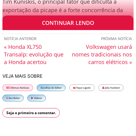
Tim Kuniskis, o principal fator que dificulta a
exportação da picape é a forte concorrência da
Ford e a elevada competitividade de preços.
CONTINUAR LENDO
NOTÍCIA ANTERIOR
PRÓXIMA NOTÍCIA
« Honda XL750
Volkswagen usará
Transalp: evolução que
nomes tradicionais nos
a Honda acertou
carros elétricos »
VEJA MAIS SOBRE
Últimas Notícias
Escolhas do Editor
Fique Ligado
Júlia Haddad
Seu Bolso
Vídeos
Seja o primeiro a comentar.