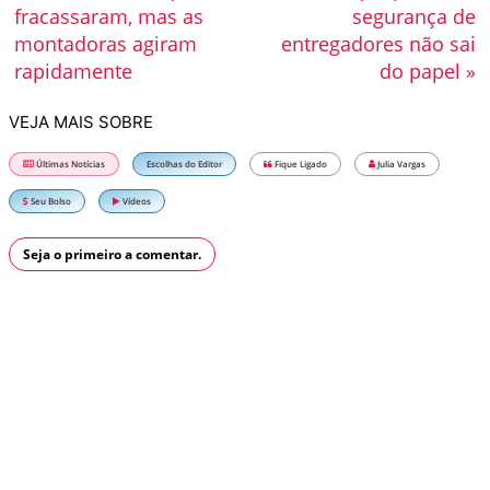
fracassaram, mas as
segurança de
montadoras agiram
entregadores não sai
rapidamente
do papel »
VEJA MAIS SOBRE
Últimas Notícias
Escolhas do Editor
Fique Ligado
Julia Vargas
Seu Bolso
Vídeos
Seja o primeiro a comentar.