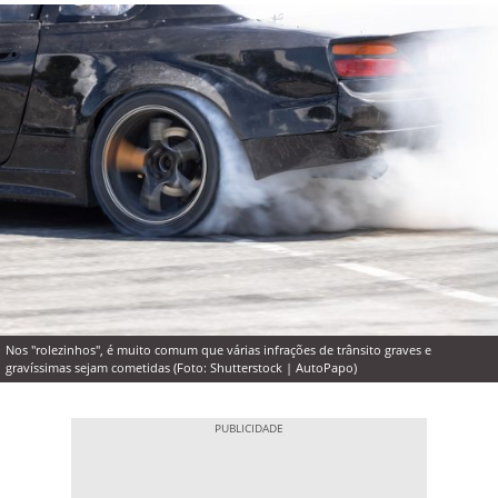
Nos "rolezinhos", é muito comum que várias infrações de trânsito graves e
gravíssimas sejam cometidas (Foto: Shutterstock | AutoPapo)