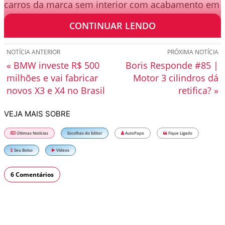
carros da marca sem interior com acabamento em
couro.
CONTINUAR LENDO
NOTÍCIA ANTERIOR
PRÓXIMA NOTÍCIA
« BMW investe R$ 500
Boris Responde #85 |
milhões e vai fabricar
Motor 3 cilindros dá
novos X3 e X4 no Brasil
retifica? »
VEJA MAIS SOBRE
Últimas Notícias
Escolhas do Editor
AutoPapo
Fique Ligado
Seu Bolso
Vídeos
6 Comentários