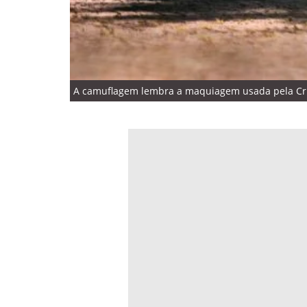
A camuflagem lembra a maquiagem usada pela Cruel