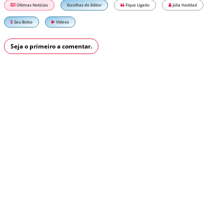
Últimas Notícias
Escolhas do Editor
Fique Ligado
Júlia Haddad
Seu Bolso
Vídeos
Seja o primeiro a comentar.