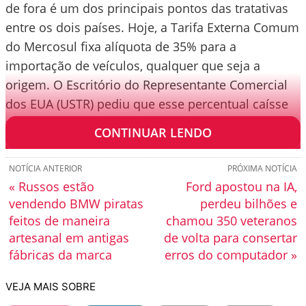
de fora é um dos principais pontos das tratativas
entre os dois países. Hoje, a Tarifa Externa Comum
do Mercosul fixa alíquota de 35% para a
importação de veículos, qualquer que seja a
origem. O Escritório do Representante Comercial
dos EUA (USTR) pediu que esse percentual caísse
para os “motor vehicles” fabricados no exterior.
CONTINUAR LENDO
NOTÍCIA ANTERIOR
PRÓXIMA NOTÍCIA
« Russos estão
Ford apostou na IA,
vendendo BMW piratas
perdeu bilhões e
feitos de maneira
chamou 350 veteranos
artesanal em antigas
de volta para consertar
fábricas da marca
erros do computador »
VEJA MAIS SOBRE