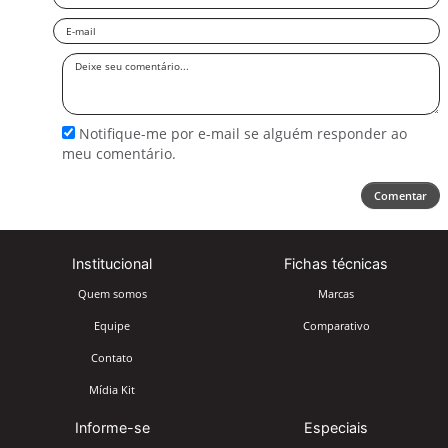
Email
Deixe
seu
comentário
Notifique-me por e-mail se alguém responder ao
meu comentário.
Comentar
Institucional
Fichas técnicas
Quem somos
Marcas
Equipe
Comparativo
Contato
Mídia Kit
Informe-se
Especiais