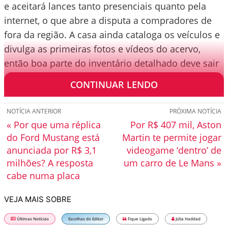
e aceitará lances tanto presenciais quanto pela
internet, o que abre a disputa a compradores de
fora da região. A casa ainda cataloga os veículos e
divulga as primeiras fotos e vídeos do acervo,
então boa parte do inventário detalhado deve sair
só nas próximas semanas.
CONTINUAR LENDO
NOTÍCIA ANTERIOR
PRÓXIMA NOTÍCIA
« Por que uma réplica
Por R$ 407 mil, Aston
do Ford Mustang está
Martin te permite jogar
anunciada por R$ 3,1
videogame ‘dentro’ de
milhões? A resposta
um carro de Le Mans »
cabe numa placa
VEJA MAIS SOBRE
Últimas Notícias
Escolhas do Editor
Fique Ligado
Júlia Haddad