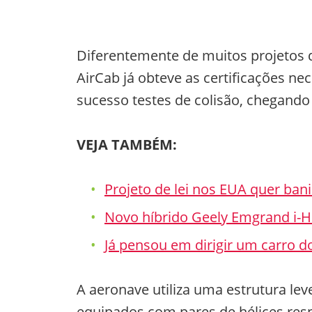
Diferentemente de muitos projetos 
AirCab já obteve as certificações n
sucesso testes de colisão, chegand
VEJA TAMBÉM:
Projeto de lei nos EUA quer bani
Novo híbrido Geely Emgrand i-
Já pensou em dirigir um carro d
A aeronave utiliza uma estrutura lev
equipados com pares de hélices re