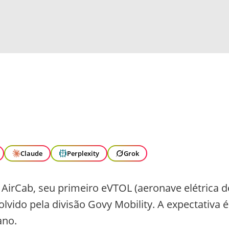
Claude
Perplexity
Grok
AirCab, seu primeiro eVTOL (aeronave elétrica d
lvido pela divisão Govy Mobility. A expectativa é
ano.