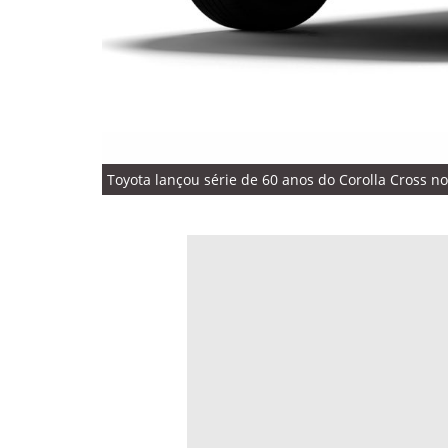
Toyota lançou série de 60 anos do Corolla Cross no