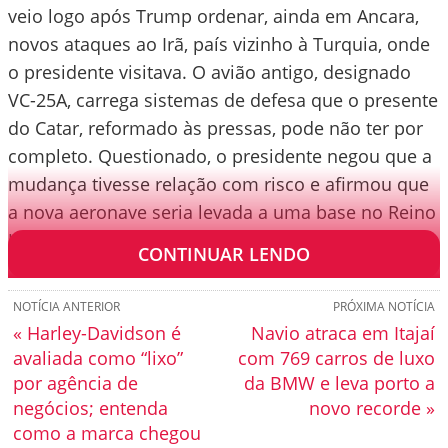
veio logo após Trump ordenar, ainda em Ancara,
novos ataques ao Irã, país vizinho à Turquia, onde
o presidente visitava. O avião antigo, designado
VC-25A, carrega sistemas de defesa que o presente
do Catar, reformado às pressas, pode não ter por
completo. Questionado, o presidente negou que a
mudança tivesse relação com risco e afirmou que
a nova aeronave seria levada a uma base no Reino
Unido para ser exibida a militares.
CONTINUAR LENDO
NOTÍCIA ANTERIOR
PRÓXIMA NOTÍCIA
« Harley-Davidson é
Navio atraca em Itajaí
avaliada como “lixo”
com 769 carros de luxo
por agência de
da BMW e leva porto a
negócios; entenda
novo recorde »
como a marca chegou