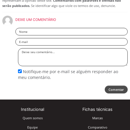
representam a opinião deste site.
Comentários com palavrões e ofensas não
serão publicados.
Se identificar algo que viole os termos de uso, denuncie.
DEIXE UM COMENTÁRIO
Nome
Email
Deixe
seu
comentário
Notifique-me por e-mail se alguém responder ao
meu comentário.
Comentar
Institucional
Fichas técnicas
Quem somos
Marcas
Equipe
Comparativo