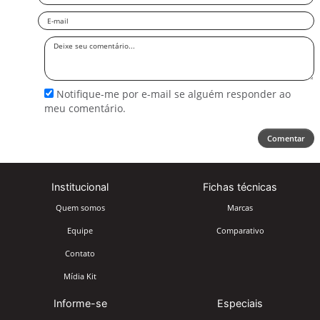
Email
Deixe
seu
comentário
Notifique-me por e-mail se alguém responder ao
meu comentário.
Comentar
Institucional
Fichas técnicas
Quem somos
Marcas
Equipe
Comparativo
Contato
Mídia Kit
Informe-se
Especiais