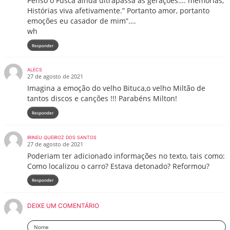
Penso o Fusca ainda ultrapassa as gerações…. memórias,
Histórias viva afetivamente.” Portanto amor, portanto
emoções eu casador de mim”….
wh
Responder
ALECS
27 de agosto de 2021
Imagina a emoção do velho Bituca,o velho Miltão de
tantos discos e canções !!! Parabéns Milton!
Responder
IRINEU QUEIROZ DOS SANTOS
27 de agosto de 2021
Poderiam ter adicionado informações no texto, tais como:
Como localizou o carro? Estava detonado? Reformou?
Responder
DEIXE UM COMENTÁRIO
Nome