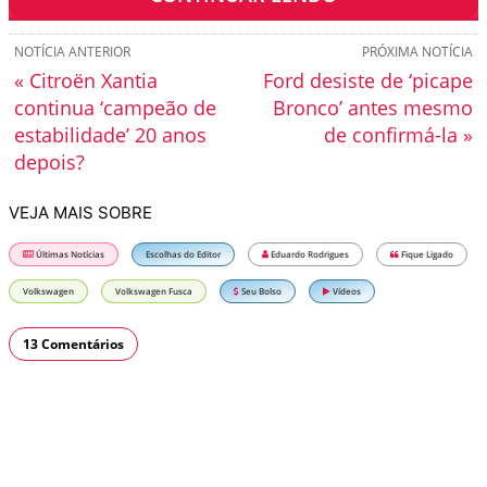
NOTÍCIA ANTERIOR
PRÓXIMA NOTÍCIA
« Citroën Xantia
Ford desiste de ‘picape
continua ‘campeão de
Bronco’ antes mesmo
estabilidade’ 20 anos
de confirmá-la »
depois?
VEJA MAIS SOBRE
Últimas Notícias
Escolhas do Editor
Eduardo Rodrigues
Fique Ligado
Volkswagen
Volkswagen Fusca
Seu Bolso
Vídeos
13 Comentários