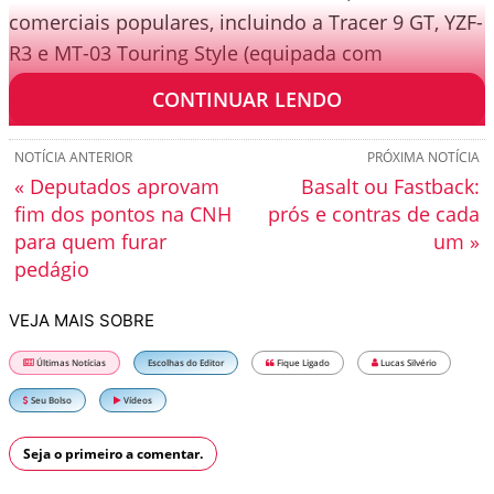
comerciais populares, incluindo a Tracer 9 GT, YZF-
R3 e MT-03 Touring Style (equipada com
acessórios Y’s Gear), estarão expostas.
CONTINUAR LENDO
NOTÍCIA ANTERIOR
PRÓXIMA NOTÍCIA
« Deputados aprovam
Basalt ou Fastback:
fim dos pontos na CNH
prós e contras de cada
para quem furar
um »
pedágio
VEJA MAIS SOBRE
Últimas Notícias
Escolhas do Editor
Fique Ligado
Lucas Silvério
Seu Bolso
Vídeos
Seja o primeiro a comentar.