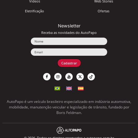
Vídeos
Web Stories
Eletrificação
Ofertas
Newsletter
Receba as novidades do AutoPapo
Nome
Email
Cadastrar
AutoPapo é um veículo brasileiro especializado em indústria automotiva,
mobilidade, manutenção veicular e legislação de trânsito, fundado por
Boris Feldman.
© 2026. Todos os direitos reservados a autopapo.com.br