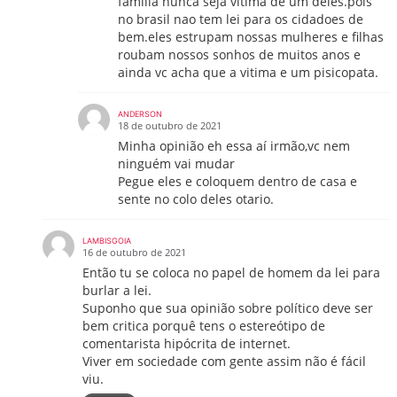
familia nunca seja vitima de um deles.pois
no brasil nao tem lei para os cidadoes de
bem.eles estrupam nossas mulheres e filhas
roubam nossos sonhos de muitos anos e
ainda vc acha que a vitima e um pisicopata.
ANDERSON
18 de outubro de 2021
Minha opinião eh essa aí irmão,vc nem
ninguém vai mudar
Pegue eles e coloquem dentro de casa e
sente no colo deles otario.
LAMBISGOIA
16 de outubro de 2021
Então tu se coloca no papel de homem da lei para
burlar a lei.
Suponho que sua opinião sobre político deve ser
bem critica porquê tens o estereótipo de
comentarista hipócrita de internet.
Viver em sociedade com gente assim não é fácil
viu.