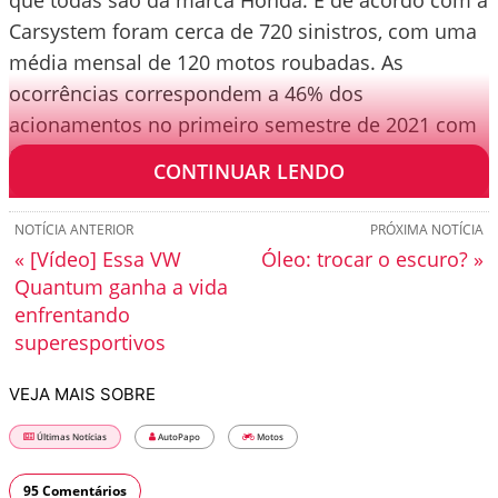
que todas são da marca Honda. E de acordo com a
Carsystem foram cerca de 720 sinistros, com uma
média mensal de 120 motos roubadas. As
ocorrências correspondem a 46% dos
acionamentos no primeiro semestre de 2021 com
1.600 chamados.
CONTINUAR LENDO
NOTÍCIA ANTERIOR
PRÓXIMA NOTÍCIA
« [Vídeo] Essa VW
Óleo: trocar o escuro? »
Quantum ganha a vida
enfrentando
superesportivos
VEJA MAIS SOBRE
Últimas Notícias
AutoPapo
Motos
95 Comentários