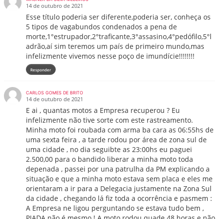
14 de outubro de 2021
Esse título poderia ser diferente,poderia ser, conheça os
5 tipos de vagabundos condenados a pena de
morte,1°estrupador,2°traficante,3°assasino,4°pedófilo,5°l
adrão,aí sim teremos um país de primeiro mundo,mas
infelizmente vivemos nesse poço de imundície!!!!!!!!
Responder
CARLOS GOMES DE BRITO
14 de outubro de 2021
E ai , quantas motos a Empresa recuperou ? Eu
infelizmente não tive sorte com este rastreamento.
Minha moto foi roubada com arma ba cara as 06:55hs de
uma sexta feira , a tarde rodou por área de zona sul de
uma cidade , no dia seguibte as 23:00hs eu paguei
2.500,00 para o bandido liberar a minha moto toda
depenada , passei por una patrulha da PM explicando a
situação e que a minha moto estava sem placa e eles me
orientaram a ir para a Delegacia justamente na Zona Sul
da cidade , chegando lá fiz toda a ocorrência e pasmem :
A Empresa ne ligou perguntando se estava tudo bem ,
PIADA não é mesmo ! A moto rodou quade 48 horas e não