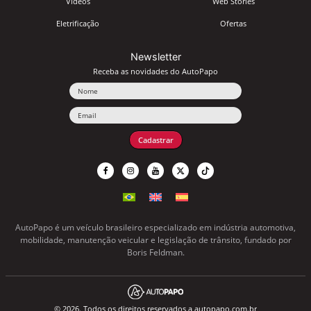
Vídeos
Web Stories
Eletrificação
Ofertas
Newsletter
Receba as novidades do AutoPapo
Nome
Email
Cadastrar
AutoPapo é um veículo brasileiro especializado em indústria automotiva,
mobilidade, manutenção veicular e legislação de trânsito, fundado por
Boris Feldman.
© 2026. Todos os direitos reservados a autopapo.com.br