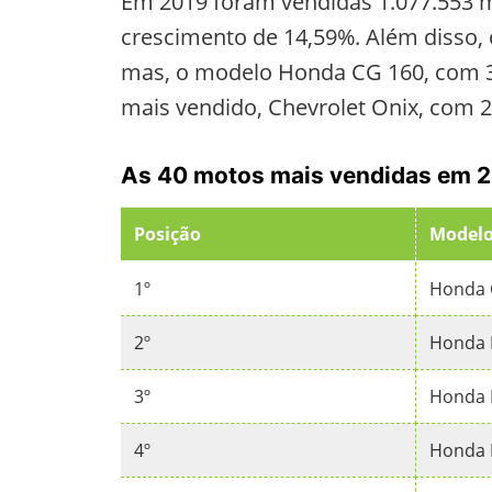
Em 2019 foram vendidas 1.077.553 
crescimento de 14,59%. Além disso, o
mas, o modelo Honda CG 160, com 30
mais vendido, Chevrolet Onix, com 
As 40 motos mais vendidas em 
Posição
Model
1º
Honda 
2º
Honda 
3º
Honda 
4º
Honda 