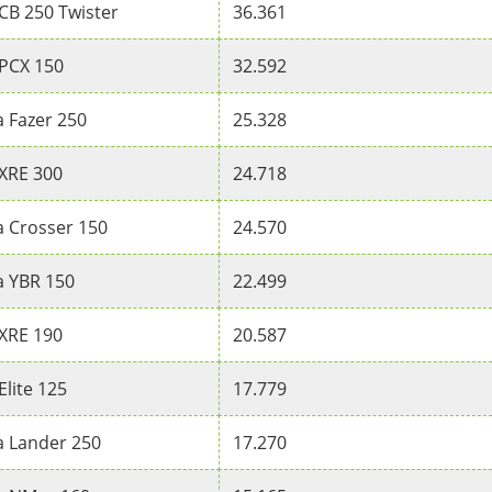
CB 250 Twister
36.361
PCX 150
32.592
 Fazer 250
25.328
XRE 300
24.718
 Crosser 150
24.570
 YBR 150
22.499
XRE 190
20.587
lite 125
17.779
 Lander 250
17.270