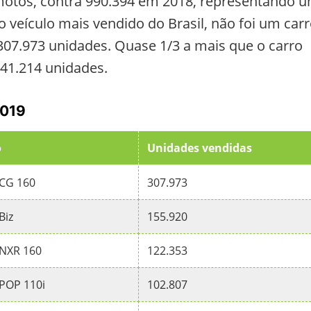
motos, contra 990.394 em 2018, representando 
 veículo mais vendido do Brasil, não foi um carr
7.973 unidades. Quase 1/3 a mais que o carro
241.214 unidades.
2019
o
Unidades vendidas
CG 160
307.973
Biz
155.920
NXR 160
122.353
POP 110i
102.807