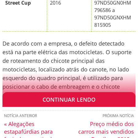
Street Cup
2016
97ND50GN0HM
796586 a
97ND50GNXHM
815905
De acordo com a empresa, o defeito detectado
está na parte elétrica das motocicletas. O suporte
de roteamento do chicote principal das
motocicletas, localizado atrás do canote, no lado
esquerdo do quadro principal, é utilizado para
posicionar o cabo de embreagem e o chicote
principal.
CONTINUAR LENDO
NOTÍCIA ANTERIOR
PRÓXIMA NOTÍCIA
« Alegações
Preço médio dos
estapafúrdias para
carros mais vendidos