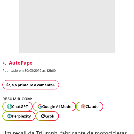
AutoPapo
Por
Publicado em 30/03/2019 às 12h00
Seja o primeiro a comentar.
RESUMIR COM:
ChatGPT
Google AI Mode
Claude
Perplexity
Grok
Um recall da Triumph, fabricante de motocicletas,