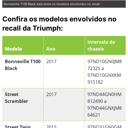
Bonneville T100 Black está entre os modelos envolvidos no recall.
Confira os modelos envolvidos no
recall da Triumph:
Intervalo de
Modelo
Ano
chassis
Bonneville T100
2017
97ND10GN0JM8
Black
72325 a
97ND10GNXKM
915182
Street
2017
97ND44GN0HM
Scrambler
812490 a
97ND44GNXJM8
64621
Street Twin
2015
97ND31GN0GM