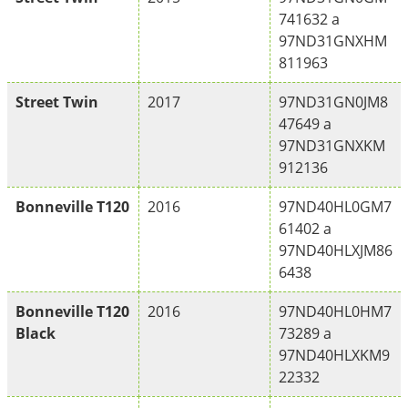
741632 a
97ND31GNXHM
811963
Street Twin
2017
97ND31GN0JM8
47649 a
97ND31GNXKM
912136
Bonneville T120
2016
97ND40HL0GM7
61402 a
97ND40HLXJM86
6438
Bonneville T120
2016
97ND40HL0HM7
Black
73289 a
97ND40HLXKM9
22332