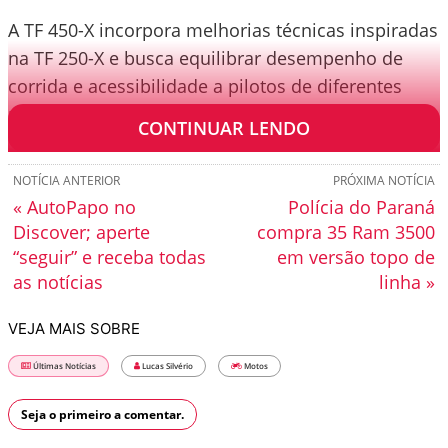
A TF 450-X incorpora melhorias técnicas inspiradas
na TF 250-X e busca equilibrar desempenho de
corrida e acessibilidade a pilotos de diferentes
níveis.
CONTINUAR LENDO
NOTÍCIA ANTERIOR
PRÓXIMA NOTÍCIA
« AutoPapo no
Polícia do Paraná
Discover; aperte
compra 35 Ram 3500
“seguir” e receba todas
em versão topo de
as notícias
linha »
VEJA MAIS SOBRE
Últimas Notícias
Lucas Silvério
Motos
Seja o primeiro a comentar.