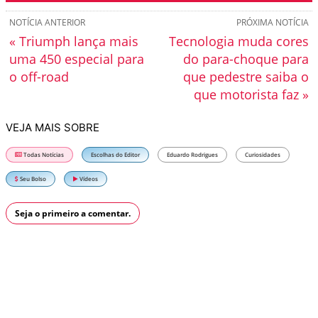
NOTÍCIA ANTERIOR
PRÓXIMA NOTÍCIA
« Triumph lança mais
Tecnologia muda cores
uma 450 especial para
do para-choque para
o off-road
que pedestre saiba o
que motorista faz »
VEJA MAIS SOBRE
Todas Notícias
Escolhas do Editor
Eduardo Rodrigues
Curiosidades
Seu Bolso
Vídeos
Seja o primeiro a comentar.