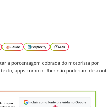
Claude
Perplexity
Grok
mitar a porcentagem cobrada do motorista por
 o texto, apps como o Uber não poderiam descont
Incluir como fonte preferida no Google
A do que
+