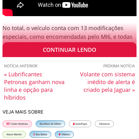
No total, o veículo conta com 13 modificações
especiais, como encomendadas pelo MI6, e todas
elas são funcionais, segundo a Sotheby’s.
CONTINUAR LENDO
NOTÍCIA ANTERIOR
PRÓXIMA NOTÍCIA
« Lubrificantes
Volante com sistema
Petronas ganham nova
inédito de alerta é
linha e opção para
criado pela Jaguar »
híbridos
VEJA MAIS SOBRE
Todas Notícias
Escolhas do Editor
AutoPapo
Clássicos
Aston Martin
Seu Bolso
Vídeos