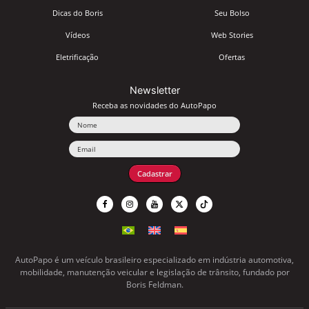
Dicas do Boris
Seu Bolso
Vídeos
Web Stories
Eletrificação
Ofertas
Newsletter
Receba as novidades do AutoPapo
Nome
Email
Cadastrar
AutoPapo é um veículo brasileiro especializado em indústria automotiva,
mobilidade, manutenção veicular e legislação de trânsito, fundado por
Boris Feldman.