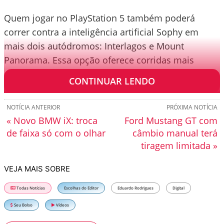
Quem jogar no PlayStation 5 também poderá
correr contra a inteligência artificial Sophy em
mais dois autódromos: Interlagos e Mount
Panorama. Essa opção oferece corridas mais
desafiadoras que o habitual.
CONTINUAR LENDO
NOTÍCIA ANTERIOR
PRÓXIMA NOTÍCIA
« Novo BMW iX: troca
Ford Mustang GT com
de faixa só com o olhar
câmbio manual terá
tiragem limitada »
VEJA MAIS SOBRE
Todas Notícias
Escolhas do Editor
Eduardo Rodrigues
Digital
Seu Bolso
Vídeos