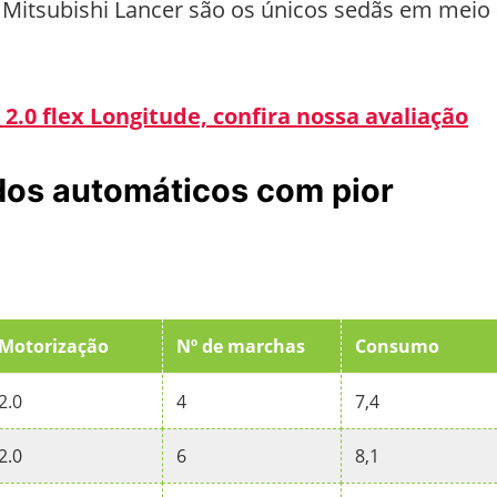
 Mitsubishi Lancer são os únicos sedãs em meio
.0 flex Longitude, confira nossa avaliação
 dos automáticos com pior
Motorização
Nº de marchas
Consumo
2.0
4
7,4
2.0
6
8,1