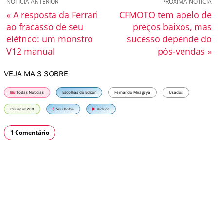
NOTÍCIA ANTERIOR
PRÓXIMA NOTÍCIA
« A resposta da Ferrari
CFMOTO tem apelo de
ao fracasso de seu
preços baixos, mas
elétrico: um monstro
sucesso depende do
V12 manual
pós-vendas »
VEJA MAIS SOBRE
Todas Notícias
Escolhas do Editor
Fernando Miragaya
Usados
Peugeot 208
Seu Bolso
Vídeos
1 Comentário