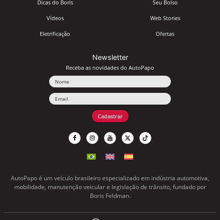
Dicas do Boris
Seu Bolso
Vídeos
Web Stories
Eletrificação
Ofertas
Newsletter
Receba as novidades do AutoPapo
Nome
Email
Cadastrar
AutoPapo é um veículo brasileiro especializado em indústria automotiva,
mobilidade, manutenção veicular e legislação de trânsito, fundado por
Boris Feldman.