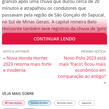
granizo após uma chuva que durou cerca de 20
minutos e atrapalhou os condutores que
passavam pela região de São Gonçalo do Sapucaí,
no Sul de Minas Gerais. A capital mineira Belo
Horizonte também teve registros da chuva de ‘gelo’
nos bairros Castelo e Estoril.
CONTINUAR LENDO
NOTÍCIA ANTERIOR
PRÓXIMA NOTÍCIA
« Nova Honda Hornet
Novo Polo 2023 está
2023 retorna mais forte
mais ‘fraco’; ficou mais
e moderna
econômico em
comparação ao antigo?
»
VEJA MAIS SOBRE
Todas Notícias
Escolhas do Editor
Bernardo Castro
Segurança