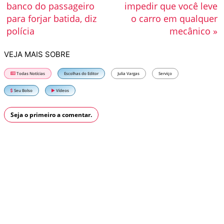
banco do passageiro
impedir que você leve
para forjar batida, diz
o carro em qualquer
polícia
mecânico »
VEJA MAIS SOBRE
Todas Notícias
Escolhas do Editor
Julia Vargas
Serviço
Seu Bolso
Vídeos
Seja o primeiro a comentar.