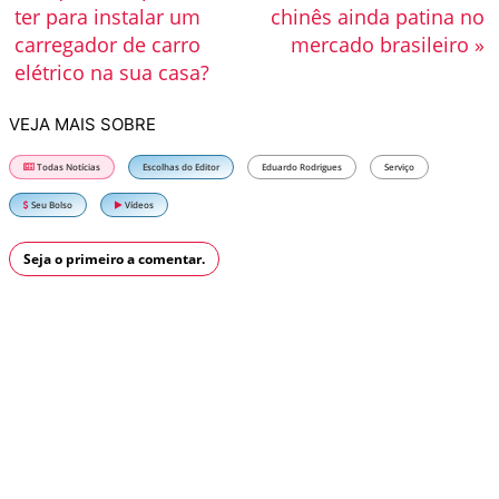
ter para instalar um
chinês ainda patina no
carregador de carro
mercado brasileiro »
elétrico na sua casa?
VEJA MAIS SOBRE
Todas Notícias
Escolhas do Editor
Eduardo Rodrigues
Serviço
Seu Bolso
Vídeos
Seja o primeiro a comentar.