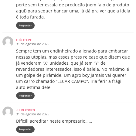
porte sem ter escala de produção (nem falo de produto
aqui) para sequer bancar uma, já dá pra ver que a ideia
é toda furada.
Responder
LUÍS FELIPE
31 de agosto de 2025
Sempre tem um endinheirado alienado para embarcar
nessas utopias, mas esses press release que dizem que
já venderam “X” unidades, que já tem “Y” de
revendedores interessados, isso é balela. No máximo, é
um golpe de pirâmide. Um agro boy jamais vai querer
um carro chamado “LECAR CAMPO”. Iria ferir a frágil
auto-estima dele.
Responder
JULIO ROMEO
31 de agosto de 2025
Dificill acreditar neste empresario……
Responder