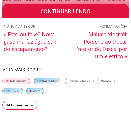
picape Campo também já foi anunciada…
CONTINUAR LENDO
NOTÍCIA ANTERIOR
PRÓXIMA NOTÍCIA
« Fato ou fake? Nova
Maluco ‘destrói’
gasolina faz água sair
Porsche ao trocar
do escapamento?
‘motor de Fusca’ por
um elétrico »
VEJA MAIS SOBRE
Todas Notícias
Escolhas do Editor
Eduardo Rodrigues
Mercado
Seu Bolso
Vídeos
24 Comentários