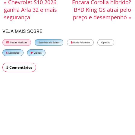
« Chevrolet S10 2026
Encara Corolla híbrido?
ganha Arla 32 e mais
BYD King GS atrai pelo
segurança
preço e desempenho »
VEJA MAIS SOBRE
Todas Notícias
Escolhas do Editor
Boris Feldman
Opinião
Seu Bolso
Vídeos
5 Comentários