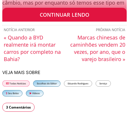
câmbio, mas por enquanto só temos esse tipo em
modelos importados.
CONTINUAR LENDO
NOTÍCIA ANTERIOR
PRÓXIMA NOTÍCIA
« Quando a BYD
Marcas chinesas de
realmente irá montar
caminhões vendem 20
carros por completo na
vezes, por ano, que o
Bahia?
varejo brasileiro »
VEJA MAIS SOBRE
Todas Notícias
Escolhas do Editor
Eduardo Rodrigues
Serviço
Seu Bolso
Vídeos
3 Comentários