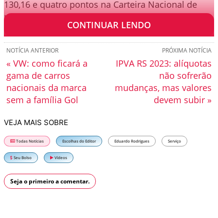
130,16 e quatro pontos na Carteira Nacional de
Habilitação (CNH).
CONTINUAR LENDO
NOTÍCIA ANTERIOR
PRÓXIMA NOTÍCIA
« VW: como ficará a
IPVA RS 2023: alíquotas
gama de carros
não sofrerão
nacionais da marca
mudanças, mas valores
sem a família Gol
devem subir »
VEJA MAIS SOBRE
Todas Notícias
Escolhas do Editor
Eduardo Rodrigues
Serviço
Seu Bolso
Vídeos
Seja o primeiro a comentar.