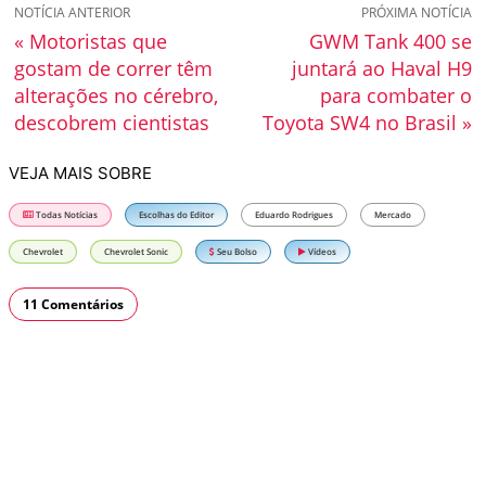
NOTÍCIA ANTERIOR
PRÓXIMA NOTÍCIA
« Motoristas que
GWM Tank 400 se
gostam de correr têm
juntará ao Haval H9
alterações no cérebro,
para combater o
descobrem cientistas
Toyota SW4 no Brasil »
VEJA MAIS SOBRE
Todas Notícias
Escolhas do Editor
Eduardo Rodrigues
Mercado
Chevrolet
Chevrolet Sonic
Seu Bolso
Vídeos
11 Comentários