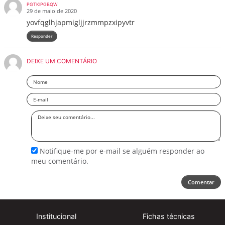
PGTKIPGBQW
29 de maio de 2020
yovfqglhjapmigljjrzmmpzxipyvtr
Responder
DEIXE UM COMENTÁRIO
Nome
Email
Deixe
seu
comentário
Notifique-me por e-mail se alguém responder ao
meu comentário.
Comentar
Institucional
Fichas técnicas