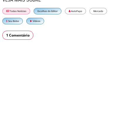
Todas Notícias
Escolhas do Editor
AutoPapo
Mercado
Seu Bolso
Vídeos
1 Comentário