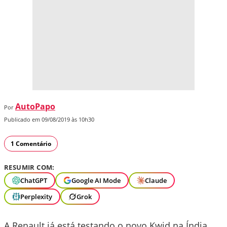
AutoPapo
Por
Publicado em 09/08/2019 às 10h30
1 Comentário
RESUMIR COM:
ChatGPT
Google AI Mode
Claude
Perplexity
Grok
A Renault já está testando o novo Kwid na Índia,