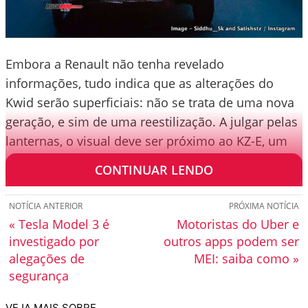
Embora a Renault não tenha revelado
informações, tudo indica que as alterações do
Kwid serão superficiais: não se trata de uma nova
geração, e sim de uma reestilização. A julgar pelas
lanternas, o visual deve ser próximo ao KZ-E, um
elétrico baseado no subcompacto.
CONTINUAR LENDO
NOTÍCIA ANTERIOR
PRÓXIMA NOTÍCIA
« Tesla Model 3 é
Motoristas do Uber e
investigado por
outros apps podem ser
alegações de
MEI: saiba como »
segurança
VEJA MAIS SOBRE