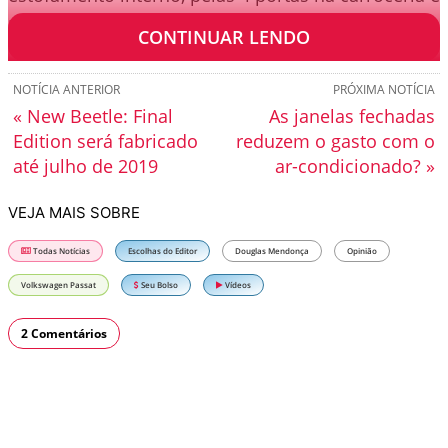
pela maior potência do seu ar-condicionado.
CONTINUAR LENDO
NOTÍCIA ANTERIOR
PRÓXIMA NOTÍCIA
« New Beetle: Final
As janelas fechadas
Edition será fabricado
reduzem o gasto com o
até julho de 2019
ar-condicionado? »
VEJA MAIS SOBRE
Todas Notícias
Escolhas do Editor
Douglas Mendonça
Opinião
Volkswagen Passat
Seu Bolso
Vídeos
2 Comentários