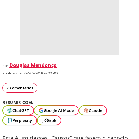
Douglas Mendonça
Por
Publicado em 24/09/2018 às 22h00
2 Comentários
RESUMIR COM:
ChatGPT
Google AI Mode
Claude
Perplexity
Grok
Este é um desses “Causos” que fazem o caboclo