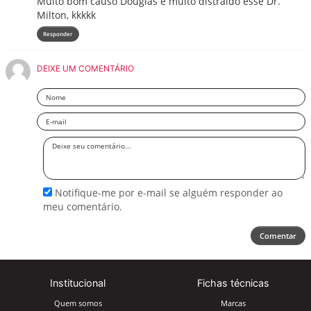
Muito bom causo Douglas e muito distraído esse Dr.
Milton, kkkkk
Responder
DEIXE UM COMENTÁRIO
Nome
Email
Deixe
seu
comentário
Notifique-me por e-mail se alguém responder ao
meu comentário.
Comentar
Institucional
Fichas técnicas
Quem somos
Marcas