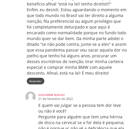
benefício afinal “está na lei! tenho direito!!!”
Enfim, eu desisti. Estou aguardando o momento em
que todo mundo no Brasil vai ter direito a alguma
isenção, fila preferencial ou algum privilégio que
foi completamente deturpado e que aqui é
encarado como normalidade porque no fundo todo
mundo quer se dar bem. Da minha parte adotei o
ditado “se não pode contra, junte-se a eles” e assim
que essa pandemia passar vou sacar aquela dor no
joelho que tenho há alguns anos, procurar um
desses escritórios de isenção, tirar minha carteira
especial e comprar minha BMW com aquele
desconto. Afinal, está na lei! É meu direito!
Responder
GUILHERME BURJAO
21 de fevereiro de 2022
E quem vai julgar se a pessoa tem dor leve
ou não é você?
Pergunte para alguém que tem uma hérnia
de disco na cervical se a for dela é pequena;
não é porque vc não vê a deficiência que ela