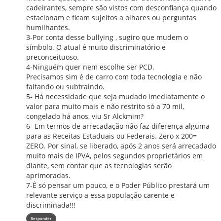
cadeirantes, sempre são vistos com desconfiança quando
estacionam e ficam sujeitos a olhares ou perguntas
humilhantes.
3-Por conta desse bullying , sugiro que mudem o
símbolo. O atual é muito discriminatório e
preconceituoso.
4-Ninguém quer nem escolhe ser PCD.
Precisamos sim é de carro com toda tecnologia e não
faltando ou subtraindo.
5- Há necessidade que seja mudado imediatamente o
valor para muito mais e não restrito só a 70 mil,
congelado há anos, viu Sr Alckmim?
6- Em termos de arrecadação não faz diferença alguma
para as Receitas Estaduais ou Federais. Zero x 200=
ZERO. Por sinal, se liberado, após 2 anos será arrecadado
muito mais de IPVA, pelos segundos proprietários em
diante, sem contar que as tecnologias serão
aprimoradas.
7-Ê só pensar um pouco, e o Poder Público prestará um
relevante serviço a essa população carente e
discriminada!!!
Responder