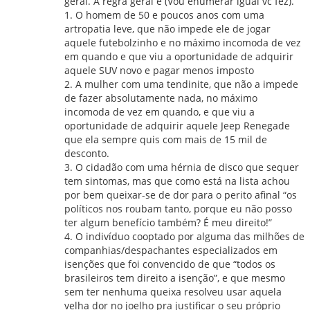
geral. A regra geral é (Vou enumerar igual vc fez).
1. O homem de 50 e poucos anos com uma
artropatia leve, que não impede ele de jogar
aquele futebolzinho e no máximo incomoda de vez
em quando e que viu a oportunidade de adquirir
aquele SUV novo e pagar menos imposto
2. A mulher com uma tendinite, que não a impede
de fazer absolutamente nada, no máximo
incomoda de vez em quando, e que viu a
oportunidade de adquirir aquele Jeep Renegade
que ela sempre quis com mais de 15 mil de
desconto.
3. O cidadão com uma hérnia de disco que sequer
tem sintomas, mas que como está na lista achou
por bem queixar-se de dor para o perito afinal “os
políticos nos roubam tanto, porque eu não posso
ter algum benefício também? É meu direito!”
4. O indivíduo cooptado por alguma das milhões de
companhias/despachantes especializados em
isenções que foi convencido de que “todos os
brasileiros tem direito a isenção”, e que mesmo
sem ter nenhuma queixa resolveu usar aquela
velha dor no joelho pra justificar o seu próprio