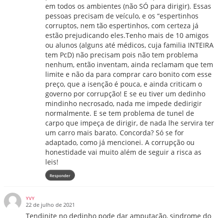
em todos os ambientes (não SÓ para dirigir). Essas
pessoas precisam de veículo, e os “espertinhos
corruptos, nem tão espertinhos, com certeza já
estão prejudicando eles.Tenho mais de 10 amigos
ou alunos (alguns até médicos, cuja familia INTEIRA
tem PcD) não precisam pois não tem problema
nenhum, então inventam, ainda reclamam que tem
limite e não da para comprar caro bonito com esse
preço, que a isenção é pouca, e ainda criticam o
governo por corrupção! E se eu tiver um dedinho
mindinho necrosado, nada me impede dedirigir
normalmente. E se tem problema de tunel de
carpo que impeça de dirigir, de nada lhe servira ter
um carro mais barato. Concorda? Só se for
adaptado, como já mencionei. A corrupção ou
honestidade vai muito além de seguir a risca as
leis!
Responder
YVY
22 de julho de 2021
Tendinite no dedinho pode dar amputação, sindrome do