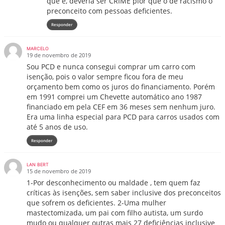
que é, deveria ser CRIME pior que o de racismo o
preconceito com pessoas deficientes.
Responder
MARCELO
19 de novembro de 2019
Sou PCD e nunca consegui comprar um carro com
isenção, pois o valor sempre ficou fora de meu
orçamento bem como os juros do financiamento. Porém
em 1991 comprei um Chevette automático ano 1987
financiado em pela CEF em 36 meses sem nenhum juro.
Era uma linha especial para PCD para carros usados com
até 5 anos de uso.
Responder
LAN BERT
15 de novembro de 2019
1-Por desconhecimento ou maldade , tem quem faz
críticas às isenções, sem saber inclusive dos preconceitos
que sofrem os deficientes. 2-Uma mulher
mastectomizada, um pai com filho autista, um surdo
mudo ou qualquer outras mais 27 deficiências inclusive