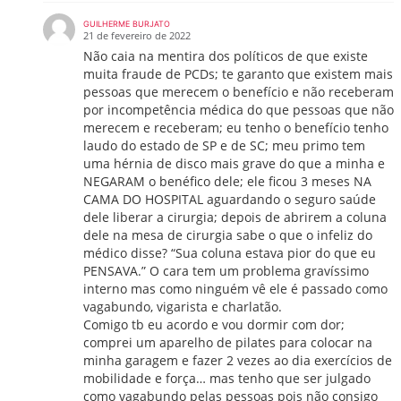
GUILHERME BURJATO
21 de fevereiro de 2022
Não caia na mentira dos políticos de que existe
muita fraude de PCDs; te garanto que existem mais
pessoas que merecem o benefício e não receberam
por incompetência médica do que pessoas que não
merecem e receberam; eu tenho o benefício tenho
laudo do estado de SP e de SC; meu primo tem
uma hérnia de disco mais grave do que a minha e
NEGARAM o benéfico dele; ele ficou 3 meses NA
CAMA DO HOSPITAL aguardando o seguro saúde
dele liberar a cirurgia; depois de abrirem a coluna
dele na mesa de cirurgia sabe o que o infeliz do
médico disse? “Sua coluna estava pior do que eu
PENSAVA.” O cara tem um problema gravíssimo
interno mas como ninguém vê ele é passado como
vagabundo, vigarista e charlatão.
Comigo tb eu acordo e vou dormir com dor;
comprei um aparelho de pilates para colocar na
minha garagem e fazer 2 vezes ao dia exercícios de
mobilidade e força… mas tenho que ser julgado
como vagabundo pelas pessoas pois não consigo