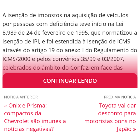
A isenção de impostos na aquisição de veículos
por pessoas com deficiência teve início na Lei
8.989 de 24 de fevereiro de 1995, que normatizou a
isenção de IPI, e foi estendida à isenção de ICMS
através do artigo 19 do anexo I do Regulamento do
ICMS/2000 e pelos convênios 35/99 e 03/2007,
celebrados do âmbito do Confaz, em face das
disposições da Lei Complementar nº 24/75.
CONTINUAR LENDO
NOTÍCIA ANTERIOR
PRÓXIMA NOTÍCIA
« Onix e Prisma:
Toyota vai dar
compactos da
desconto para
Chevrolet são imunes a
motoristas bons no
notícias negativas?
Japão »