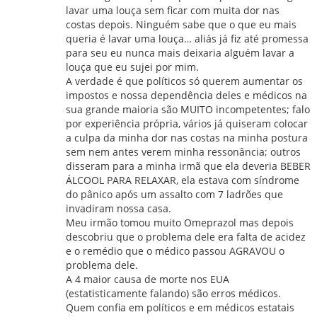
lavar uma louça sem ficar com muita dor nas
costas depois. Ninguém sabe que o que eu mais
queria é lavar uma louça… aliás já fiz até promessa
para seu eu nunca mais deixaria alguém lavar a
louça que eu sujei por mim.
A verdade é que políticos só querem aumentar os
impostos e nossa dependência deles e médicos na
sua grande maioria são MUITO incompetentes; falo
por experiência própria, vários já quiseram colocar
a culpa da minha dor nas costas na minha postura
sem nem antes verem minha ressonância; outros
disseram para a minha irmã que ela deveria BEBER
ÁLCOOL PARA RELAXAR, ela estava com síndrome
do pânico após um assalto com 7 ladrões que
invadiram nossa casa.
Meu irmão tomou muito Omeprazol mas depois
descobriu que o problema dele era falta de acidez
e o remédio que o médico passou AGRAVOU o
problema dele.
A 4 maior causa de morte nos EUA
(estatisticamente falando) são erros médicos.
Quem confia em políticos e em médicos estatais