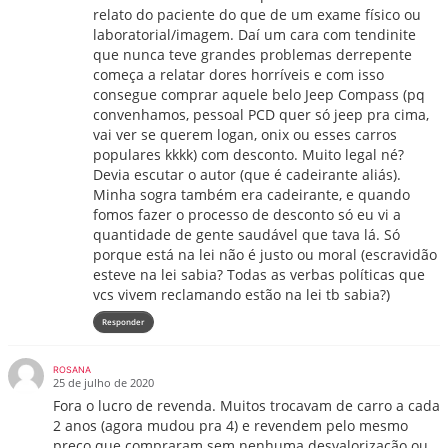
relato do paciente do que de um exame físico ou
laboratorial/imagem. Daí um cara com tendinite
que nunca teve grandes problemas derrepente
começa a relatar dores horríveis e com isso
consegue comprar aquele belo Jeep Compass (pq
convenhamos, pessoal PCD quer só jeep pra cima,
vai ver se querem logan, onix ou esses carros
populares kkkk) com desconto. Muito legal né?
Devia escutar o autor (que é cadeirante aliás).
Minha sogra também era cadeirante, e quando
fomos fazer o processo de desconto só eu vi a
quantidade de gente saudável que tava lá. Só
porque está na lei não é justo ou moral (escravidão
esteve na lei sabia? Todas as verbas políticas que
vcs vivem reclamando estão na lei tb sabia?)
Responder
ROSANA
25 de julho de 2020
Fora o lucro de revenda. Muitos trocavam de carro a cada
2 anos (agora mudou pra 4) e revendem pelo mesmo
preço que compraram sem nenhuma desvalorização ou