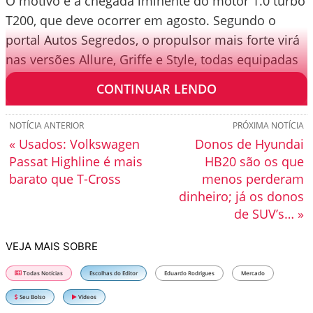
O motivo é a chegada iminente do motor 1.0 turbo
T200, que deve ocorrer em agosto. Segundo o
portal Autos Segredos, o propulsor mais forte virá
nas versões Allure, Griffe e Style, todas equipadas
com câmbio CVT.
CONTINUAR LENDO
NOTÍCIA ANTERIOR
PRÓXIMA NOTÍCIA
« Usados: Volkswagen
Donos de Hyundai
Passat Highline é mais
HB20 são os que
barato que T-Cross
menos perderam
dinheiro; já os donos
de SUV’s… »
VEJA MAIS SOBRE
Todas Notícias
Escolhas do Editor
Eduardo Rodrigues
Mercado
Seu Bolso
Vídeos