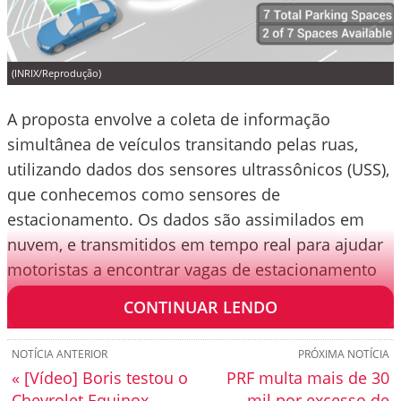
(INRIX/Reprodução)
A proposta envolve a coleta de informação
simultânea de veículos transitando pelas ruas,
utilizando dados dos sensores ultrassônicos (USS),
que conhecemos como sensores de
estacionamento. Os dados são assimilados em
nuvem, e transmitidos em tempo real para ajudar
motoristas a encontrar vagas de estacionamento
disponíveis.
CONTINUAR LENDO
NOTÍCIA ANTERIOR
PRÓXIMA NOTÍCIA
« [Vídeo] Boris testou o
PRF multa mais de 30
Chevrolet Equinox
mil por excesso de