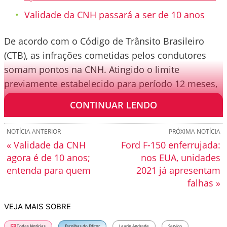
Validade da CNH passará a ser de 10 anos
De acordo com o Código de Trânsito Brasileiro
(CTB), as infrações cometidas pelos condutores
somam pontos na CNH. Atingido o limite
previamente estabelecido para período 12 meses,
o direito de dirigir do motorista é suspenso.
CONTINUAR LENDO
NOTÍCIA ANTERIOR
PRÓXIMA NOTÍCIA
« Validade da CNH
Ford F-150 enferrujada:
agora é de 10 anos;
nos EUA, unidades
entenda para quem
2021 já apresentam
falhas »
VEJA MAIS SOBRE
Todas Notícias
Escolhas do Editor
Laurie Andrade
Serviço