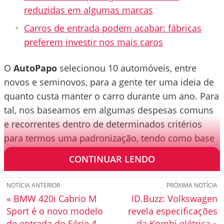
reduzidas em algumas marcas
Carros de entrada podem acabar: fábricas
preferem investir nos mais caros
O
AutoPapo
selecionou 10 automóveis, entre
novos e seminovos, para a gente ter uma ideia de
quanto custa manter o carro durante um ano. Para
tal, nos baseamos em algumas despesas comuns
e recorrentes dentro de determinados critérios
para termos uma padronização, tendo como base
a cidade de São Paulo.
CONTINUAR LENDO
NOTÍCIA ANTERIOR
PRÓXIMA NOTÍCIA
« BMW 420i Cabrio M
ID.Buzz: Volkswagen
Sport é o novo modelo
revela especificações
de entrada do Série 4
da Kombi elétrica »