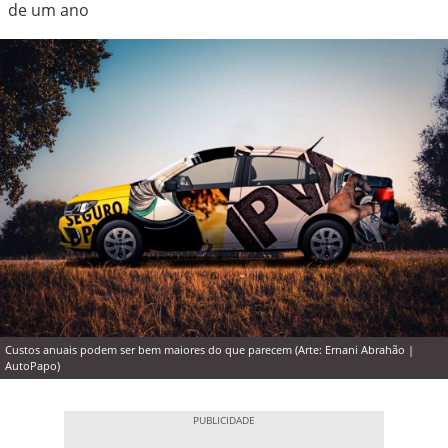
de um ano
Custos anuais podem ser bem maiores do que parecem (Arte: Ernani Abrahão |
AutoPapo)