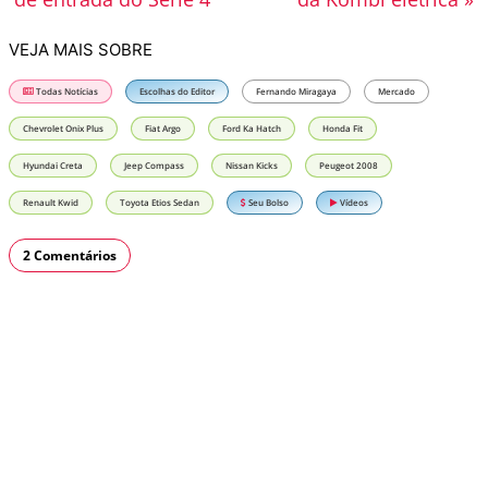
VEJA MAIS SOBRE
Todas Notícias
Escolhas do Editor
Fernando Miragaya
Mercado
Chevrolet Onix Plus
Fiat Argo
Ford Ka Hatch
Honda Fit
Hyundai Creta
Jeep Compass
Nissan Kicks
Peugeot 2008
Renault Kwid
Toyota Etios Sedan
Seu Bolso
Vídeos
2 Comentários