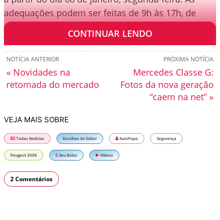
adequações podem ser feitas de 9h às 17h, de
segunda à sexta-feira.
CONTINUAR LENDO
NOTÍCIA ANTERIOR
PRÓXIMA NOTÍCIA
« Novidades na
Mercedes Classe G:
retomada do mercado
Fotos da nova geração
“caem na net” »
VEJA MAIS SOBRE
Todas Notícias
Escolhas do Editor
AutoPapo
Segurança
Peugeot 3008
Seu Bolso
Vídeos
2 Comentários