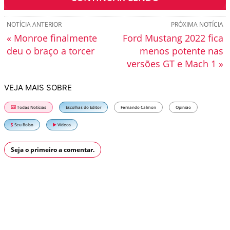
NOTÍCIA ANTERIOR
PRÓXIMA NOTÍCIA
« Monroe finalmente
Ford Mustang 2022 fica
deu o braço a torcer
menos potente nas
versões GT e Mach 1 »
VEJA MAIS SOBRE
Todas Notícias
Escolhas do Editor
Fernando Calmon
Opinião
Seu Bolso
Vídeos
Seja o primeiro a comentar.