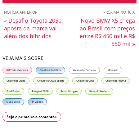
NOTÍCIA ANTERIOR
PRÓXIMA NOTÍCIA
« Desafio Toyota 2050:
Novo BMW X5 chega
aposta da marca vai
ao Brasil com preços
além dos híbridos
entre R$ 450 mil e R$
550 mil »
VEJA MAIS SOBRE
Todas Notícias
Escolhas do Editor
Alexandre Carneiro
Mercado
Chevrolet Cruze
Chevrolet Cruze Sport6
Chevrolet Onix
Chevrolet Prisma
Ford Fusion
Peugeot 2008
Renault Logan
Renault Sandero
Seu Bolso
Vídeos
Seja o primeiro a comentar.