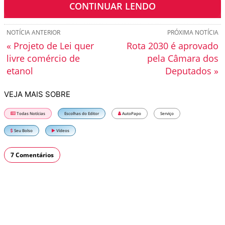
CONTINUAR LENDO
NOTÍCIA ANTERIOR
PRÓXIMA NOTÍCIA
« Projeto de Lei quer
Rota 2030 é aprovado
livre comércio de
pela Câmara dos
etanol
Deputados »
VEJA MAIS SOBRE
Todas Notícias
Escolhas do Editor
AutoPapo
Serviço
Seu Bolso
Vídeos
7 Comentários