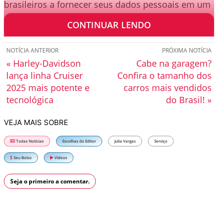
brasileiros a fornecer seus dados pessoais em um
site não confiável.
CONTINUAR LENDO
NOTÍCIA ANTERIOR
PRÓXIMA NOTÍCIA
« Harley-Davidson
Cabe na garagem?
lança linha Cruiser
Confira o tamanho dos
2025 mais potente e
carros mais vendidos
tecnológica
do Brasil! »
VEJA MAIS SOBRE
Todas Notícias
Escolhas do Editor
Julia Vargas
Serviço
Seu Bolso
Vídeos
Seja o primeiro a comentar.