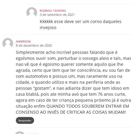
RODRIGO TEODORO
3 de setembro de 2021
Kkkkkk esse deve ser um corno daqueles
invejoso
ANDERSON
8 de dezembro de 2020
Simplesmente acho incrível pessoas falando que é
egoísmos ouvir som, perturbar o sossego aleio e tals, mas
nao vê que é egoismo querer somente aquilo que lhe
agrada, certo que tem que ter consciência, eu sou fan de
som automotivo e possuo um, mas raramente uso na
cidade, e quando utilizo e mais na periferia onde as
pessoas “gostam”, e nao adianta dizer que tem idoso em
casa blablá, pois ate minha avó que tem 76 anos curte,
agora em caso de ter criança pequena próximo já é outra
situação enfim QUANDO TODOS SOUBEREM ENTRAR EM
CONSENSO AO INVÉS DE CRITICAR AS COISAS MUDAM!
Responder