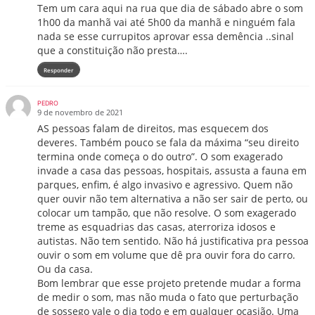
Tem um cara aqui na rua que dia de sábado abre o som
1h00 da manhã vai até 5h00 da manhã e ninguém fala
nada se esse currupitos aprovar essa demência ..sinal
que a constituição não presta….
Responder
PEDRO
9 de novembro de 2021
AS pessoas falam de direitos, mas esquecem dos
deveres. Também pouco se fala da máxima “seu direito
termina onde começa o do outro”. O som exagerado
invade a casa das pessoas, hospitais, assusta a fauna em
parques, enfim, é algo invasivo e agressivo. Quem não
quer ouvir não tem alternativa a não ser sair de perto, ou
colocar um tampão, que não resolve. O som exagerado
treme as esquadrias das casas, aterroriza idosos e
autistas. Não tem sentido. Não há justificativa pra pessoa
ouvir o som em volume que dê pra ouvir fora do carro.
Ou da casa.
Bom lembrar que esse projeto pretende mudar a forma
de medir o som, mas não muda o fato que perturbação
de sossego vale o dia todo e em qualquer ocasião. Uma