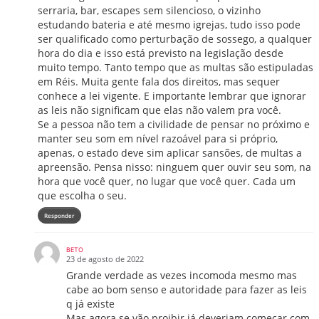
serraria, bar, escapes sem silencioso, o vizinho
estudando bateria e até mesmo igrejas, tudo isso pode
ser qualificado como perturbação de sossego, a qualquer
hora do dia e isso está previsto na legislação desde
muito tempo. Tanto tempo que as multas são estipuladas
em Réis. Muita gente fala dos direitos, mas sequer
conhece a lei vigente. E importante lembrar que ignorar
as leis não significam que elas não valem pra você.
Se a pessoa não tem a civilidade de pensar no próximo e
manter seu som em nível razoável para si próprio,
apenas, o estado deve sim aplicar sansões, de multas a
apreensão. Pensa nisso: ninguem quer ouvir seu som, na
hora que você quer, no lugar que você quer. Cada um
que escolha o seu.
Responder
BETO
23 de agosto de 2022
Grande verdade as vezes incomoda mesmo mas
cabe ao bom senso e autoridade para fazer as leis
q já existe
Mas agora se vão proibir já deveriam começar com