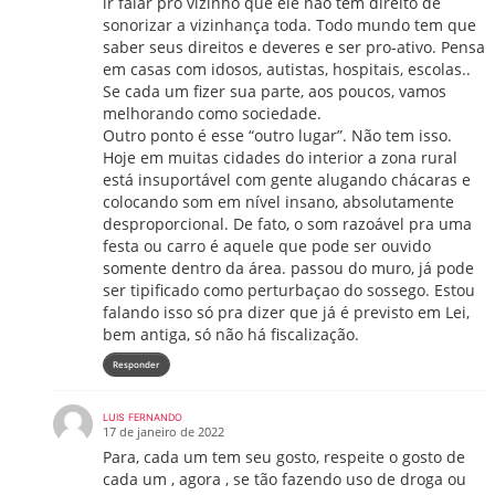
ir falar pro vizinho que ele não tem direito de
sonorizar a vizinhança toda. Todo mundo tem que
saber seus direitos e deveres e ser pro-ativo. Pensa
em casas com idosos, autistas, hospitais, escolas..
Se cada um fizer sua parte, aos poucos, vamos
melhorando como sociedade.
Outro ponto é esse “outro lugar”. Não tem isso.
Hoje em muitas cidades do interior a zona rural
está insuportável com gente alugando chácaras e
colocando som em nível insano, absolutamente
desproporcional. De fato, o som razoável pra uma
festa ou carro é aquele que pode ser ouvido
somente dentro da área. passou do muro, já pode
ser tipificado como perturbaçao do sossego. Estou
falando isso só pra dizer que já é previsto em Lei,
bem antiga, só não há fiscalização.
Responder
LUIS FERNANDO
17 de janeiro de 2022
Para, cada um tem seu gosto, respeite o gosto de
cada um , agora , se tão fazendo uso de droga ou