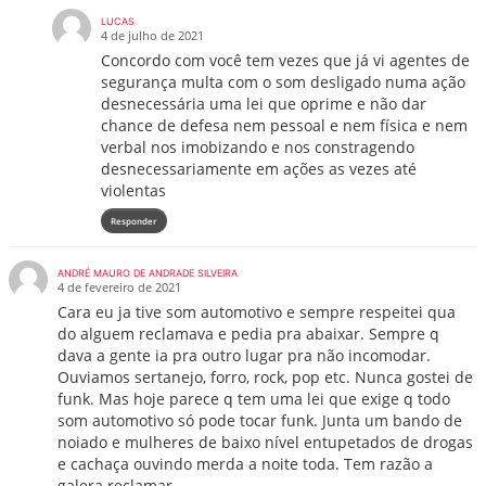
LUCAS
4 de julho de 2021
Concordo com você tem vezes que já vi agentes de
segurança multa com o som desligado numa ação
desnecessária uma lei que oprime e não dar
chance de defesa nem pessoal e nem física e nem
verbal nos imobizando e nos constragendo
desnecessariamente em ações as vezes até
violentas
Responder
ANDRÉ MAURO DE ANDRADE SILVEIRA
4 de fevereiro de 2021
Cara eu ja tive som automotivo e sempre respeitei qua
do alguem reclamava e pedia pra abaixar. Sempre q
dava a gente ia pra outro lugar pra não incomodar.
Ouviamos sertanejo, forro, rock, pop etc. Nunca gostei de
funk. Mas hoje parece q tem uma lei que exige q todo
som automotivo só pode tocar funk. Junta um bando de
noiado e mulheres de baixo nível entupetados de drogas
e cachaça ouvindo merda a noite toda. Tem razão a
galera reclamar.