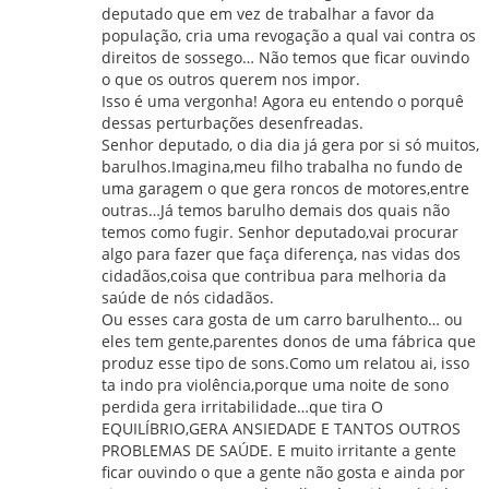
deputado que em vez de trabalhar a favor da
população, cria uma revogação a qual vai contra os
direitos de sossego… Não temos que ficar ouvindo
o que os outros querem nos impor.
Isso é uma vergonha! Agora eu entendo o porquê
dessas perturbações desenfreadas.
Senhor deputado, o dia dia já gera por si só muitos,
barulhos.Imagina,meu filho trabalha no fundo de
uma garagem o que gera roncos de motores,entre
outras…Já temos barulho demais dos quais não
temos como fugir. Senhor deputado,vai procurar
algo para fazer que faça diferença, nas vidas dos
cidadãos,coisa que contribua para melhoria da
saúde de nós cidadãos.
Ou esses cara gosta de um carro barulhento… ou
eles tem gente,parentes donos de uma fábrica que
produz esse tipo de sons.Como um relatou ai, isso
ta indo pra violência,porque uma noite de sono
perdida gera irritabilidade…que tira O
EQUILÍBRIO,GERA ANSIEDADE E TANTOS OUTROS
PROBLEMAS DE SAÚDE. E muito irritante a gente
ficar ouvindo o que a gente não gosta e ainda por