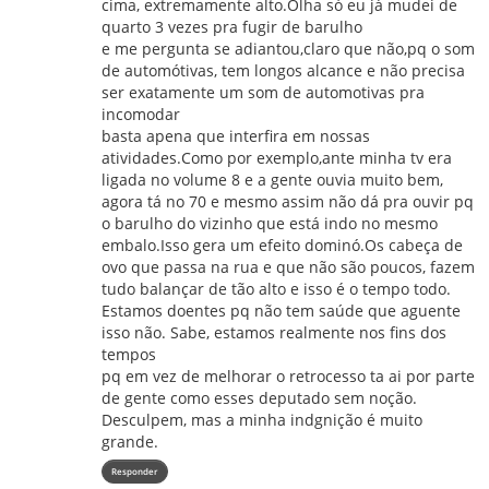
cima, extremamente alto.Olha só eu já mudei de
quarto 3 vezes pra fugir de barulho
e me pergunta se adiantou,claro que não,pq o som
de automótivas, tem longos alcance e não precisa
ser exatamente um som de automotivas pra
incomodar
basta apena que interfira em nossas
atividades.Como por exemplo,ante minha tv era
ligada no volume 8 e a gente ouvia muito bem,
agora tá no 70 e mesmo assim não dá pra ouvir pq
o barulho do vizinho que está indo no mesmo
embalo.Isso gera um efeito dominó.Os cabeça de
ovo que passa na rua e que não são poucos, fazem
tudo balançar de tão alto e isso é o tempo todo.
Estamos doentes pq não tem saúde que aguente
isso não. Sabe, estamos realmente nos fins dos
tempos
pq em vez de melhorar o retrocesso ta ai por parte
de gente como esses deputado sem noção.
Desculpem, mas a minha indgnição é muito
grande.
Responder